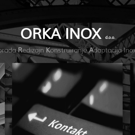
ORKA INOX
d.o.o.
brada
edizajn
onstruiranje
daptacija Ino
R
K
A