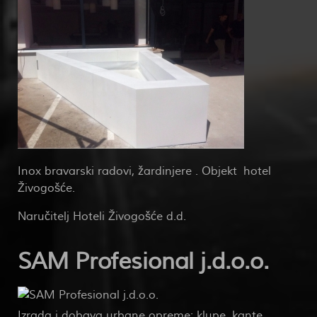
Inox bravarski radovi, žardinjere . Objekt hotel
Živogošće.
Naručitelj Hoteli Živogošće d.d.
SAM Profesional j.d.o.o.
Izrada i dobava urbane opreme: klupe, kante,